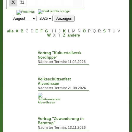
36
31
alle
A
B
C
D
E
F
G
H
I
J
K
L
M
N
O
P
Q
R
S
T
U
V
W
X
Y
Z
andere
Vortrag "Kulturstellwerk
Nordlippe"
Nächster Termin:
11.08.2026
Volksschützenfest
Alverdissen
Nächster Termin:
21.08.2026
Vortrag "Zuwanderung in
Barntrup"
Nächster Termin:
13.11.2026