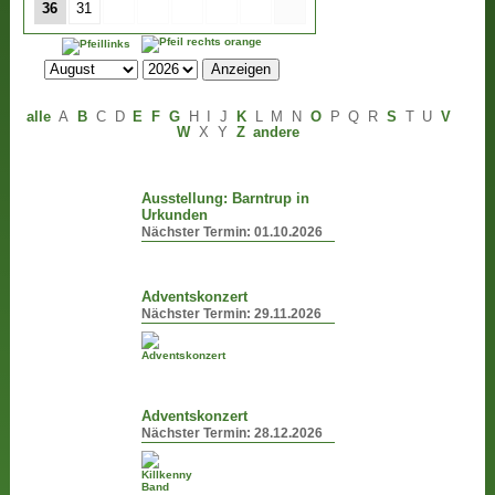
36
31
alle
A
B
C
D
E
F
G
H
I
J
K
L
M
N
O
P
Q
R
S
T
U
V
W
X
Y
Z
andere
Ausstellung: Barntrup in
Urkunden
Nächster Termin:
01.10.2026
Adventskonzert
Nächster Termin:
29.11.2026
Adventskonzert
Nächster Termin:
28.12.2026