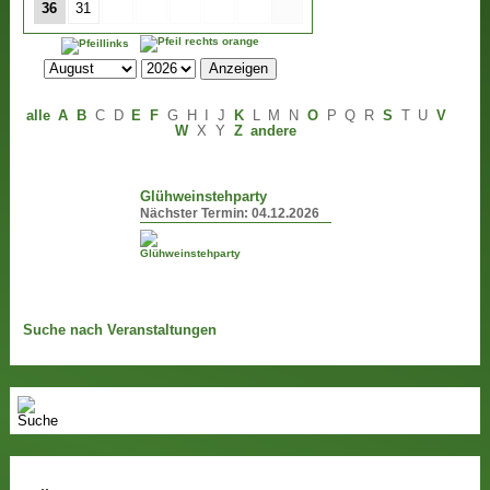
36
31
alle
A
B
C
D
E
F
G
H
I
J
K
L
M
N
O
P
Q
R
S
T
U
V
W
X
Y
Z
andere
Glühweinstehparty
Nächster Termin:
04.12.2026
Suche nach Veranstaltungen