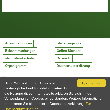
Ausschreibungen
Stellenangebote
Bekanntmachungen
Online-Bücherei
städt. Musikschule
Ortsrecht
Organigramm
Datenschutzerklärung
Stadt Barntrup
Mittelstraße 38
Diese Webseite nutzt Cookies um
Ok, verstanden
32683 Barntrup
bestmögliche Funktionalität zu bieten. Durch
Tel:
05263 / 409-0
die Nutzung dieser Internetseite erklären Sie sich mit der
Fax:
05263 / 409-249
Verwendung von Cookies einverstanden. Weitere Informationen
Email:
info@barntrup.de
entnehmen Sie bitte unserer Datenschutzerklärung.
Zur
Datenschutzerklärung