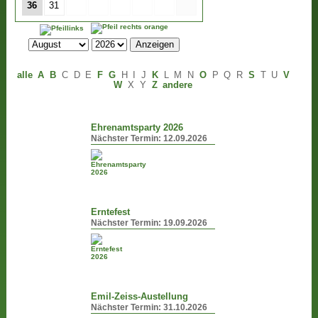
36
31
alle
A
B
C
D
E
F
G
H
I
J
K
L
M
N
O
P
Q
R
S
T
U
V
W
X
Y
Z
andere
Ehrenamtsparty 2026
Nächster Termin:
12.09.2026
Erntefest
Nächster Termin:
19.09.2026
Emil-Zeiss-Austellung
Nächster Termin:
31.10.2026