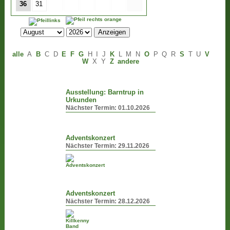
36
31
alle
A
B
C
D
E
F
G
H
I
J
K
L
M
N
O
P
Q
R
S
T
U
V
W
X
Y
Z
andere
Ausstellung: Barntrup in
Urkunden
Nächster Termin:
01.10.2026
Adventskonzert
Nächster Termin:
29.11.2026
Adventskonzert
Nächster Termin:
28.12.2026