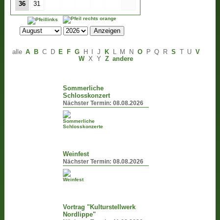
36
31
alle
A
B
C
D
E
F
G
H
I
J
K
L
M
N
O
P
Q
R
S
T
U
V
W
X
Y
Z
andere
Sommerliche
Schlosskonzert
Nächster Termin:
08.08.2026
Weinfest
Nächster Termin:
08.08.2026
Vortrag "Kulturstellwerk
Nordlippe"