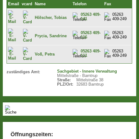
Email
vcard
Name
Telefon
Fax
05263 409-
05263
Hölscher, Tobias
141
409-249
05263 409-
05263
Prycia, Sandrine
116
409-249
05263 409-
05263
Voß, Petra
111
409-249
Sachgebiet - Innere Verwaltung
zuständiges Amt:
Mittelstraße - Barntrup
Straße:
Mittelstraße 38
PLZ/Ort:
32683 Barntrup
Öffnungszeiten: