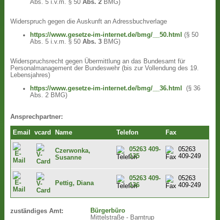
Abs. 5 i.v.m. § 50
Abs. 2
BMG)
Widerspruch gegen die Auskunft an Adressbuchverlage
https://www.gesetze-im-internet.de/bmg/__50.html
(§ 50
Abs. 5 i.v.m. § 50
Abs. 3
BMG)
Widerspruchsrecht gegen Übermittlung an das Bundesamt für
Personalmanagement der Bundeswehr (bis zur Vollendung des 19.
Lebensjahres)
https://www.gesetze-im-internet.de/bmg/__36.html
(§ 36
Abs. 2 BMG)
Ansprechpartner:
Email
vcard
Name
Telefon
Fax
05263 409-
05263
Czerwonka,
135
409-249
Susanne
05263 409-
05263
Pettig, Diana
136
409-249
Bürgerbüro
zuständiges Amt:
Mittelstraße - Barntrup