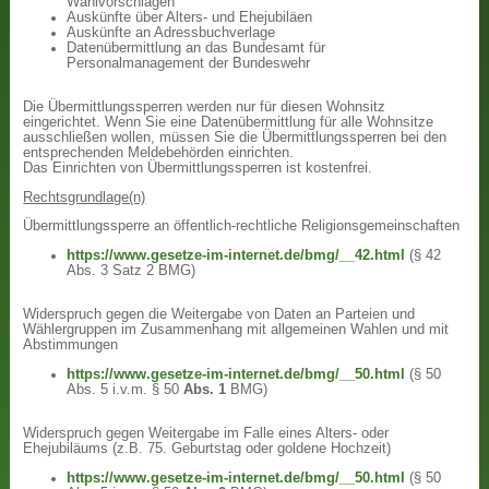
Wahlvorschlägen
Auskünfte über Alters- und Ehejubiläen
Auskünfte an Adressbuchverlage
Datenübermittlung an das Bundesamt für
Personalmanagement der Bundeswehr
Die Übermittlungssperren werden nur für diesen Wohnsitz
eingerichtet. Wenn Sie eine Datenübermittlung für alle Wohnsitze
ausschließen wollen, müssen Sie die Übermittlungssperren bei den
entsprechenden Meldebehörden einrichten.
Das Einrichten von Übermittlungssperren ist kostenfrei.
Rechtsgrundlage(n)
Übermittlungssperre an öffentlich-rechtliche Religionsgemeinschaften
https://www.gesetze-im-internet.de/bmg/__42.html
(§ 42
Abs. 3 Satz 2 BMG)
Widerspruch gegen die Weitergabe von Daten an Parteien und
Wählergruppen im Zusammenhang mit allgemeinen Wahlen und mit
Abstimmungen
https://www.gesetze-im-internet.de/bmg/__50.html
(§ 50
Abs. 5 i.v.m. § 50
Abs. 1
BMG)
Widerspruch gegen Weitergabe im Falle eines Alters- oder
Ehejubiläums (z.B. 75. Geburtstag oder goldene Hochzeit)
https://www.gesetze-im-internet.de/bmg/__50.html
(§ 50