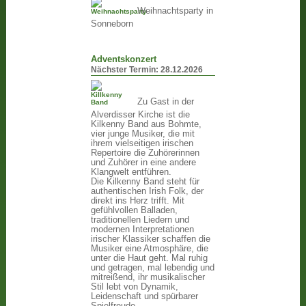
Weihnachtsparty in
Sonneborn
Adventskonzert
Nächster Termin:
28.12.2026
Zu Gast in der
Alverdisser Kirche ist die
Kilkenny Band aus Bohmte,
vier junge Musiker, die mit
ihrem vielseitigen irischen
Repertoire die Zuhörerinnen
und Zuhörer in eine andere
Klangwelt entführen.
Die Kilkenny Band steht für
authentischen Irish Folk, der
direkt ins Herz trifft. Mit
gefühlvollen Balladen,
traditionellen Liedern und
modernen Interpretationen
irischer Klassiker schaffen die
Musiker eine Atmosphäre, die
unter die Haut geht. Mal ruhig
und getragen, mal lebendig und
mitreißend, ihr musikalischer
Stil lebt von Dynamik,
Leidenschaft und spürbarer