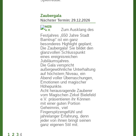
Spielfreude.
Zaubergala
Nächster Termin:
29.12.2026
Zum Ausklang des
Festjahres „650 Jahre Stadt
Barntrup“ ist ein ganz
besonderes Highlight geplant;
Die Zaubergala! Sie bildet den
glanzvollen Schlusspunkt
eines ereignisreichen
Jubiläumsjahres.
Die Gala verspricht
außergewöhnliche Unterhaltung
auf höchstem Niveau, ein
Abend voller Überraschungen,
Emotionen und magischer
Höhepunkte.
Acht herausragende Zauberer
vom Magischen Zirkel Bielefeld
e.V. präsentieren ihr Können
mit einer guten Portion
Geheimnis, viel
Fingerspitzengefühl und
jahrelanger Erfahrung, denn
jeder von ihnen bringt seinen
ganz eigenen Stil mit.
1
2
3
4