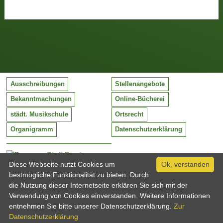
Ausschreibungen
Stellenangebote
Bekanntmachungen
Online-Bücherei
städt. Musikschule
Ortsrecht
Organigramm
Datenschutzerklärung
Stadt Barntrup
Mittelstraße 38
Diese Webseite nutzt Cookies um
Ok, verstanden
32683 Barntrup
bestmögliche Funktionalität zu bieten. Durch
Tel:
05263 / 409-0
die Nutzung dieser Internetseite erklären Sie sich mit der
Fax:
05263 / 409-249
Verwendung von Cookies einverstanden. Weitere Informationen
Email:
info@barntrup.de
entnehmen Sie bitte unserer Datenschutzerklärung.
Zur
Datenschutzerklärung