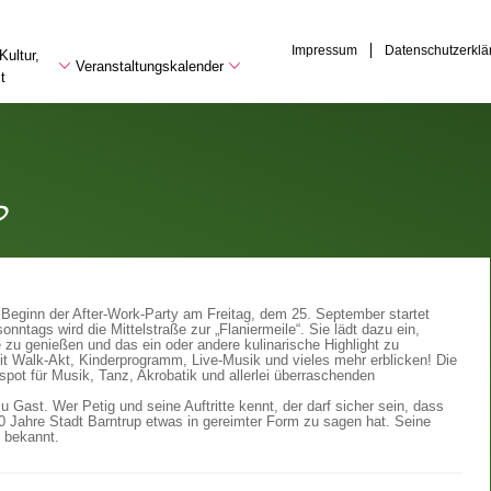
Impressum
Datenschutzerklä
Kultur,
Veranstaltungskalender
t
p
 Beginn der After-Work-Party am Freitag, dem 25. September startet
nntags wird die Mittelstraße zur „Flaniermeile“. Sie lädt dazu ein,
 zu genießen und das ein oder andere kulinarische Highlight zu
t Walk-Akt, Kinderprogramm, Live-Musik und vieles mehr erblicken! Die
ot für Musik, Tanz, Akrobatik und allerlei überraschenden
 Gast. Wer Petig und seine Auftritte kennt, der darf sicher sein, dass
50 Jahre Stadt Barntrup etwas in gereimter Form zu sagen hat. Seine
 bekannt.