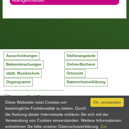
Mängelmelder
Ausschreibungen
Stellenangebote
Bekanntmachungen
Online-Bücherei
städt. Musikschule
Ortsrecht
Organigramm
Datenschutzerklärung
Stadt Barntrup
Mittelstraße 38
Diese Webseite nutzt Cookies um
Ok, verstanden
32683 Barntrup
bestmögliche Funktionalität zu bieten. Durch
Tel:
05263 / 409-0
die Nutzung dieser Internetseite erklären Sie sich mit der
Fax:
05263 / 409-249
Verwendung von Cookies einverstanden. Weitere Informationen
Email:
info@barntrup.de
entnehmen Sie bitte unserer Datenschutzerklärung.
Zur