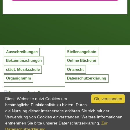
Ausschreibungen
Stellenangebote
Bekanntmachungen
Online-Bücherei
städt. Musikschule
Ortsrecht
Organigramm
Datenschutzerklärung
Stadt Barntrup
Mittelstraße 38
Diese Webseite nutzt Cookies um
Ok, verstanden
32683 Barntrup
bestmögliche Funktionalität zu bieten. Durch
Tel:
05263 / 409-0
die Nutzung dieser Internetseite erklären Sie sich mit der
Fax:
05263 / 409-249
Verwendung von Cookies einverstanden. Weitere Informationen
Email:
info@barntrup.de
entnehmen Sie bitte unserer Datenschutzerklärung.
Zur
Datenschutzerklärung