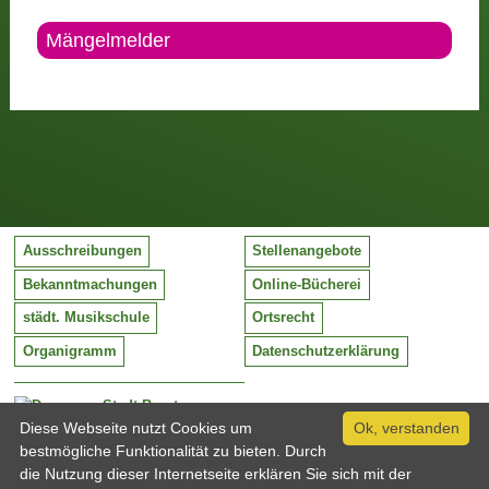
Mängelmelder
Ausschreibungen
Stellenangebote
Bekanntmachungen
Online-Bücherei
städt. Musikschule
Ortsrecht
Organigramm
Datenschutzerklärung
Stadt Barntrup
Mittelstraße 38
Diese Webseite nutzt Cookies um
Ok, verstanden
32683 Barntrup
bestmögliche Funktionalität zu bieten. Durch
Tel:
05263 / 409-0
die Nutzung dieser Internetseite erklären Sie sich mit der
Fax:
05263 / 409-249