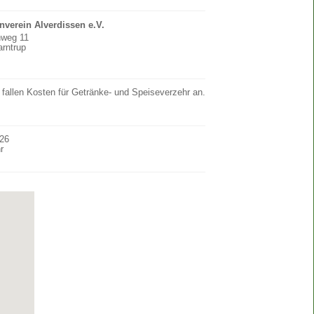
nverein Alverdissen e.V.
nweg 11
rntrup
 fallen Kosten für Getränke- und Speiseverzehr an.
026
r