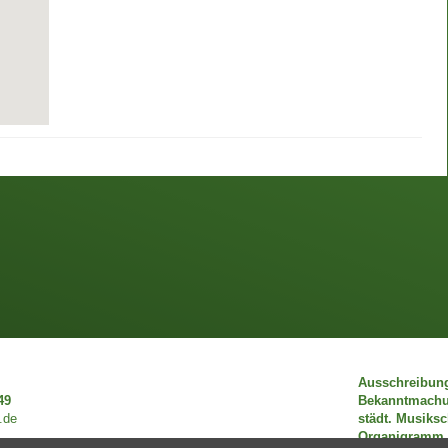
Ausschreibun
49
Bekanntmach
.de
städt. Musiks
Organigramm