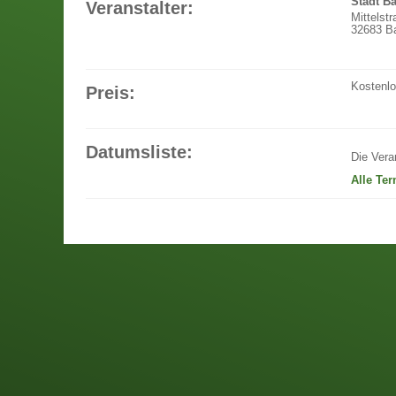
Stadt B
Veranstalter:
Mittelst
32683 Ba
Kostenl
Preis:
Datumsliste:
Die Vera
Alle Te