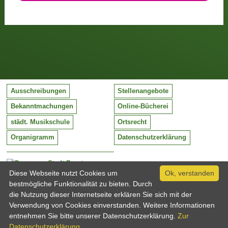
Ausschreibungen
Stellenangebote
Bekanntmachungen
Online-Bücherei
städt. Musikschule
Ortsrecht
Organigramm
Datenschutzerklärung
Stadt Barntrup
Mittelstraße 38
Diese Webseite nutzt Cookies um
Ok, verstanden
32683 Barntrup
bestmögliche Funktionalität zu bieten. Durch
Tel:
05263 / 409-0
die Nutzung dieser Internetseite erklären Sie sich mit der
Fax:
05263 / 409-249
Verwendung von Cookies einverstanden. Weitere Informationen
Email:
info@barntrup.de
entnehmen Sie bitte unserer Datenschutzerklärung.
Zur
Datenschutzerklärung