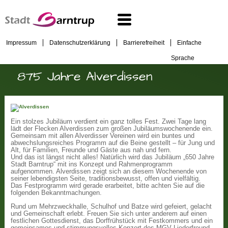
Impressum
Datenschutzerklärung
Barrierefreiheit
Einfache
Sprache
875 Jahre Alverdissen
Ein stolzes Jubiläum verdient ein ganz tolles Fest. Zwei Tage lang
lädt der Flecken Alverdissen zum großen Jubiläumswochenende ein.
Gemeinsam mit allen Alverdisser Vereinen wird ein buntes und
abwechslungsreiches Programm auf die Beine gestellt – für Jung und
Alt, für Familien, Freunde und Gäste aus nah und fern.
Und das ist längst nicht alles! Natürlich wird das Jubiläum „650 Jahre
Stadt Barntrup“ mit ins Konzept und Rahmenprogramm
aufgenommen. Alverdissen zeigt sich an diesem Wochenende von
seiner lebendigsten Seite, traditionsbewusst, offen und vielfältig.
Das Festprogramm wird gerade erarbeitet, bitte achten Sie auf die
folgenden Bekanntmachungen.
Rund um Mehrzweckhalle, Schulhof und Batze wird gefeiert, gelacht
und Gemeinschaft erlebt. Freuen Sie sich unter anderem auf einen
festlichen Gottesdienst, das Dorffrühstück mit Festkommers und ein
gemeinsames und stimmungsvolles Konzert des MGV Liederfreund