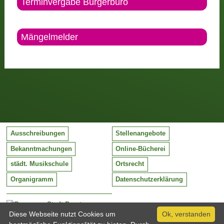
Terminvergabe Bürgerbüro
Mängelmelder
Ausschreibungen
Stellenangebote
Bekanntmachungen
Online-Bücherei
städt. Musikschule
Ortsrecht
Organigramm
Datenschutzerklärung
Stadt Barntrup
Diese Webseite nutzt Cookies um
Mittelstraße 38
Ok, verstanden
32683 Barntrup