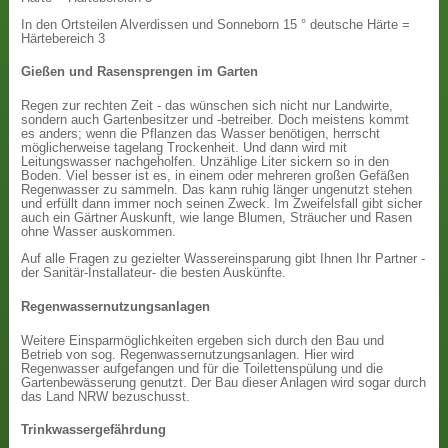
In den Ortsteilen Alverdissen und Sonneborn 15 ° deutsche Härte =
Härtebereich 3
Gießen und Rasensprengen im Garten
Regen zur rechten Zeit - das wünschen sich nicht nur Landwirte,
sondern auch Gartenbesitzer und -betreiber. Doch meistens kommt
es anders; wenn die Pflanzen das Wasser benötigen, herrscht
möglicherweise tagelang Trockenheit. Und dann wird mit
Leitungswasser nachgeholfen. Unzählige Liter sickern so in den
Boden. Viel besser ist es, in einem oder mehreren großen Gefäßen
Regenwasser zu sammeln. Das kann ruhig länger ungenutzt stehen
und erfüllt dann immer noch seinen Zweck. Im Zweifelsfall gibt sicher
auch ein Gärtner Auskunft, wie lange Blumen, Sträucher und Rasen
ohne Wasser auskommen.
Auf alle Fragen zu gezielter Wassereinsparung gibt Ihnen Ihr Partner -
der Sanitär-Installateur- die besten Auskünfte.
Regenwassernutzungsanlagen
Weitere Einsparmöglichkeiten ergeben sich durch den Bau und
Betrieb von sog. Regenwassernutzungsanlagen. Hier wird
Regenwasser aufgefangen und für die Toilettenspülung und die
Gartenbewässerung genutzt. Der Bau dieser Anlagen wird sogar durch
das Land NRW bezuschusst.
Trinkwassergefährdung