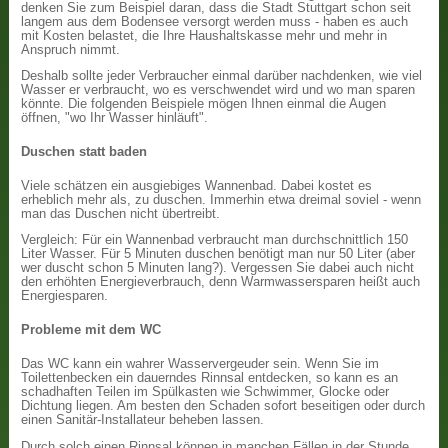
denken Sie zum Beispiel daran, dass die Stadt Stuttgart schon seit
langem aus dem Bodensee versorgt werden muss - haben es auch
mit Kosten belastet, die Ihre Haushaltskasse mehr und mehr in
Anspruch nimmt.
Deshalb sollte jeder Verbraucher einmal darüber nachdenken, wie viel
Wasser er verbraucht, wo es verschwendet wird und wo man sparen
könnte. Die folgenden Beispiele mögen Ihnen einmal die Augen
öffnen, "wo Ihr Wasser hinläuft".
Duschen statt baden
Viele schätzen ein ausgiebiges Wannenbad. Dabei kostet es
erheblich mehr als, zu duschen. Immerhin etwa dreimal soviel - wenn
man das Duschen nicht übertreibt.
Vergleich: Für ein Wannenbad verbraucht man durchschnittlich 150
Liter Wasser. Für 5 Minuten duschen benötigt man nur 50 Liter (aber
wer duscht schon 5 Minuten lang?). Vergessen Sie dabei auch nicht
den erhöhten Energieverbrauch, denn Warmwassersparen heißt auch
Energiesparen.
Probleme mit dem WC
Das WC kann ein wahrer Wasservergeuder sein. Wenn Sie im
Toilettenbecken ein dauerndes Rinnsal entdecken, so kann es an
schadhaften Teilen im Spülkasten wie Schwimmer, Glocke oder
Dichtung liegen. Am besten den Schaden sofort beseitigen oder durch
einen Sanitär-Installateur beheben lassen.
Durch solch einen Rinnsal können in manchen Fällen in der Stunde