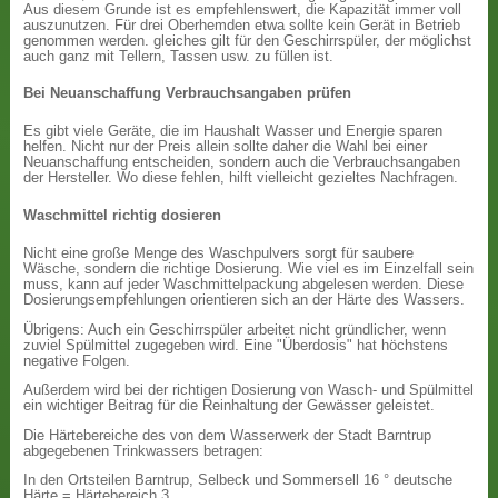
Aus diesem Grunde ist es empfehlenswert, die Kapazität immer voll
auszunutzen. Für drei Oberhemden etwa sollte kein Gerät in Betrieb
genommen werden. gleiches gilt für den Geschirrspüler, der möglichst
auch ganz mit Tellern, Tassen usw. zu füllen ist.
Bei Neuanschaffung Verbrauchsangaben prüfen
Es gibt viele Geräte, die im Haushalt Wasser und Energie sparen
helfen. Nicht nur der Preis allein sollte daher die Wahl bei einer
Neuanschaffung entscheiden, sondern auch die Verbrauchsangaben
der Hersteller. Wo diese fehlen, hilft vielleicht gezieltes Nachfragen.
Waschmittel richtig dosieren
Nicht eine große Menge des Waschpulvers sorgt für saubere
Wäsche, sondern die richtige Dosierung. Wie viel es im Einzelfall sein
muss, kann auf jeder Waschmittelpackung abgelesen werden. Diese
Dosierungsempfehlungen orientieren sich an der Härte des Wassers.
Übrigens: Auch ein Geschirrspüler arbeitet nicht gründlicher, wenn
zuviel Spülmittel zugegeben wird. Eine "Überdosis" hat höchstens
negative Folgen.
Außerdem wird bei der richtigen Dosierung von Wasch- und Spülmittel
ein wichtiger Beitrag für die Reinhaltung der Gewässer geleistet.
Die Härtebereiche des von dem Wasserwerk der Stadt Barntrup
abgegebenen Trinkwassers betragen:
In den Ortsteilen Barntrup, Selbeck und Sommersell 16 ° deutsche
Härte = Härtebereich 3