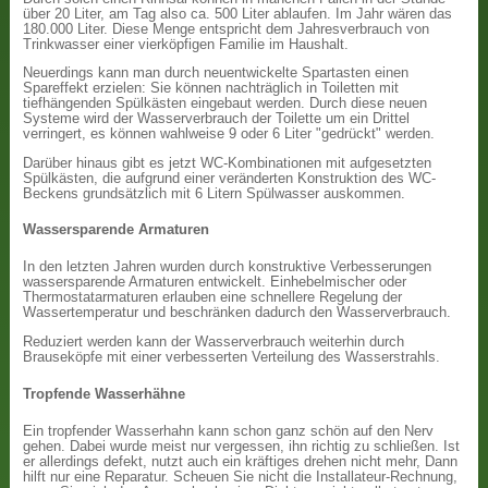
über 20 Liter, am Tag also ca. 500 Liter ablaufen. Im Jahr wären das
180.000 Liter. Diese Menge entspricht dem Jahresverbrauch von
Trinkwasser einer vierköpfigen Familie im Haushalt.
Neuerdings kann man durch neuentwickelte Spartasten einen
Spareffekt erzielen: Sie können nachträglich in Toiletten mit
tiefhängenden Spülkästen eingebaut werden. Durch diese neuen
Systeme wird der Wasserverbrauch der Toilette um ein Drittel
verringert, es können wahlweise 9 oder 6 Liter "gedrückt" werden.
Darüber hinaus gibt es jetzt WC-Kombinationen mit aufgesetzten
Spülkästen, die aufgrund einer veränderten Konstruktion des WC-
Beckens grundsätzlich mit 6 Litern Spülwasser auskommen.
Wassersparende Armaturen
In den letzten Jahren wurden durch konstruktive Verbesserungen
wassersparende Armaturen entwickelt. Einhebelmischer oder
Thermostatarmaturen erlauben eine schnellere Regelung der
Wassertemperatur und beschränken dadurch den Wasserverbrauch.
Reduziert werden kann der Wasserverbrauch weiterhin durch
Brauseköpfe mit einer verbesserten Verteilung des Wasserstrahls.
Tropfende Wasserhähne
Ein tropfender Wasserhahn kann schon ganz schön auf den Nerv
gehen. Dabei wurde meist nur vergessen, ihn richtig zu schließen. Ist
er allerdings defekt, nutzt auch ein kräftiges drehen nicht mehr, Dann
hilft nur eine Reparatur. Scheuen Sie nicht die Installateur-Rechnung,