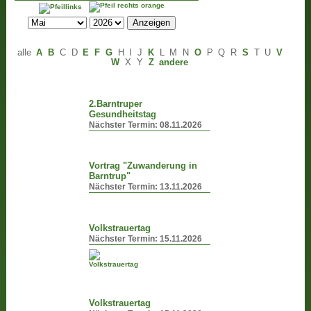
alle
A
B
C
D
E
F
G
H
I
J
K
L
M
N
O
P
Q
R
S
T
U
V
W
X
Y
Z
andere
2.Barntruper
Gesundheitstag
Nächster Termin:
08.11.2026
Vortrag "Zuwanderung in
Barntrup"
Nächster Termin:
13.11.2026
Volkstrauertag
Nächster Termin:
15.11.2026
Volkstrauertag