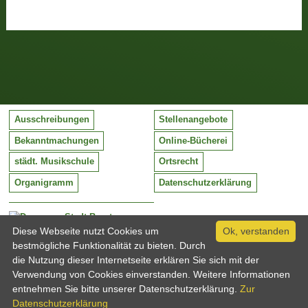
Ausschreibungen
Stellenangebote
Bekanntmachungen
Online-Bücherei
städt. Musikschule
Ortsrecht
Organigramm
Datenschutzerklärung
Stadt Barntrup
Mittelstraße 38
Diese Webseite nutzt Cookies um
Ok, verstanden
32683 Barntrup
bestmögliche Funktionalität zu bieten. Durch
Tel:
05263 / 409-0
die Nutzung dieser Internetseite erklären Sie sich mit der
Fax:
05263 / 409-249
Verwendung von Cookies einverstanden. Weitere Informationen
Email:
info@barntrup.de
entnehmen Sie bitte unserer Datenschutzerklärung.
Zur
Datenschutzerklärung