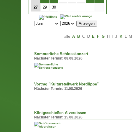
27
29
30
alle
A
B
C
D
E
F
G
H
I
J
K
L
Sommerliche Schlosskonzert
Nächster Termin:
08.08.2026
Vortrag "Kulturstellwerk Nordlippe"
Nächster Termin:
11.08.2026
Königsschießen Alverdissen
Nächster Termin:
15.08.2026