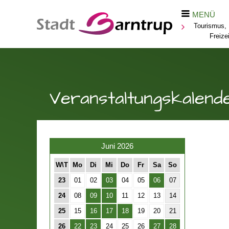
MENÜ
Tourismus, 
Freizei
Veranstaltungskalend
Juni 2026
W\T
Mo
Di
Mi
Do
Fr
Sa
So
23
01
02
03
04
05
06
07
24
08
09
10
11
12
13
14
25
15
16
17
18
19
20
21
26
22
23
24
25
26
27
28