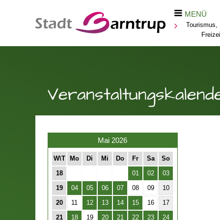
MENÜ
Tourismus, 
Freizei
Veranstaltungskalend
Mai 2026
W\T
Mo
Di
Mi
Do
Fr
Sa
So
18
01
02
03
19
04
05
06
07
08
09
10
20
11
12
13
14
15
16
17
21
18
19
20
21
22
23
24