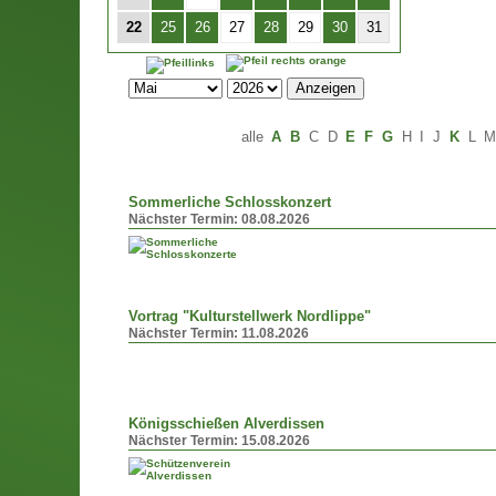
22
25
26
27
28
29
30
31
alle
A
B
C
D
E
F
G
H
I
J
K
L
Sommerliche Schlosskonzert
Nächster Termin:
08.08.2026
Vortrag "Kulturstellwerk Nordlippe"
Nächster Termin:
11.08.2026
Königsschießen Alverdissen
Nächster Termin:
15.08.2026