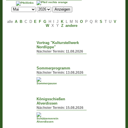
alle
A
B
C
D
E
F
G
H
I
J
K
L
M
N
O
P
Q
R
S
T
U
V
W
X
Y
Z
andere
Vortrag "Kulturstellwerk
Nordlippe"
Nächster Termin:
11.08.2026
Sommerprogramm
Nächster Termin:
13.08.2026
Königsschießen
Alverdissen
Nächster Termin:
15.08.2026