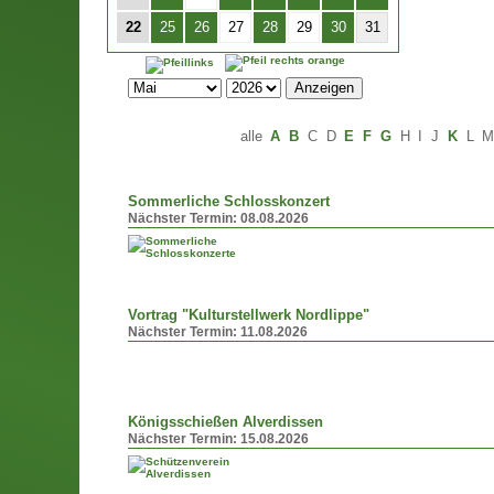
22
25
26
27
28
29
30
31
alle
A
B
C
D
E
F
G
H
I
J
K
L
Sommerliche Schlosskonzert
Nächster Termin:
08.08.2026
Vortrag "Kulturstellwerk Nordlippe"
Nächster Termin:
11.08.2026
Königsschießen Alverdissen
Nächster Termin:
15.08.2026