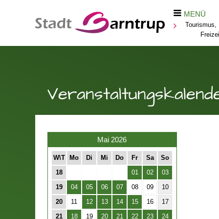
MENÜ
Tourismus, 
Freizei
Veranstaltungskalend
Mai 2026
W\T
Mo
Di
Mi
Do
Fr
Sa
So
18
01
02
03
19
04
05
06
07
08
09
10
20
11
12
13
14
15
16
17
21
18
19
20
21
22
23
24