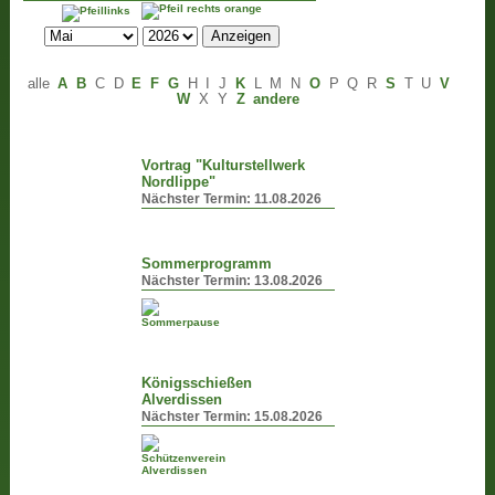
alle
A
B
C
D
E
F
G
H
I
J
K
L
M
N
O
P
Q
R
S
T
U
V
W
X
Y
Z
andere
Vortrag "Kulturstellwerk
Nordlippe"
Nächster Termin:
11.08.2026
Sommerprogramm
Nächster Termin:
13.08.2026
Königsschießen
Alverdissen
Nächster Termin:
15.08.2026