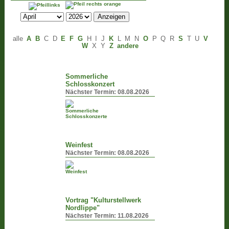
alle
A
B
C
D
E
F
G
H
I
J
K
L
M
N
O
P
Q
R
S
T
U
V
W
X
Y
Z
andere
Sommerliche
Schlosskonzert
Nächster Termin:
08.08.2026
Weinfest
Nächster Termin:
08.08.2026
Vortrag "Kulturstellwerk
Nordlippe"
Nächster Termin:
11.08.2026