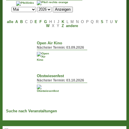
alle
A
B
C
D
E
F
G
H
I
J
K
L
M
N
O
P
Q
R
S
T
U
V
W
X
Y
Z
andere
Open Air Kino
Nächster Termin:
03.09.2026
Obstwiesenfest
Nächster Termin:
03.10.2026
Suche nach Veranstaltungen