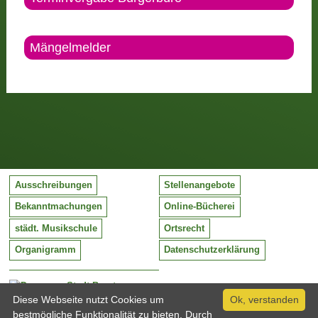
Mängelmelder
Ausschreibungen
Stellenangebote
Bekanntmachungen
Online-Bücherei
städt. Musikschule
Ortsrecht
Organigramm
Datenschutzerklärung
Stadt Barntrup
Mittelstraße 38
Diese Webseite nutzt Cookies um
Ok, verstanden
32683 Barntrup
bestmögliche Funktionalität zu bieten. Durch