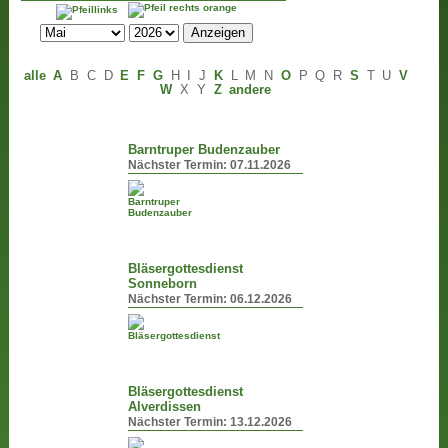
alle
A
B
C
D
E
F
G
H
I
J
K
L
M
N
O
P
Q
R
S
T
U
V
W
X
Y
Z
andere
Barntruper Budenzauber
Nächster Termin:
07.11.2026
Bläsergottesdienst
Sonneborn
Nächster Termin:
06.12.2026
Bläsergottesdienst
Alverdissen
Nächster Termin:
13.12.2026