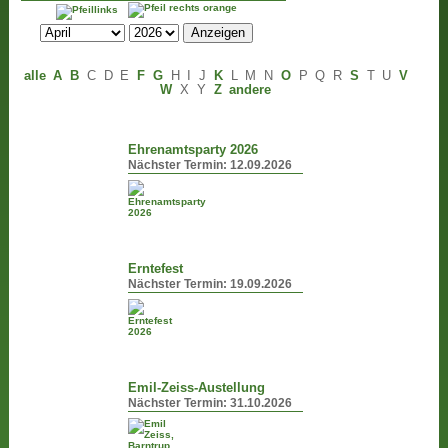
alle
A
B
C
D
E
F
G
H
I
J
K
L
M
N
O
P
Q
R
S
T
U
V
W
X
Y
Z
andere
Ehrenamtsparty 2026
Nächster Termin:
12.09.2026
Erntefest
Nächster Termin:
19.09.2026
Emil-Zeiss-Austellung
Nächster Termin:
31.10.2026