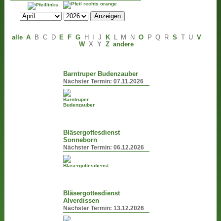
alle
A
B
C
D
E
F
G
H
I
J
K
L
M
N
O
P
Q
R
S
T
U
V
W
X
Y
Z
andere
Barntruper Budenzauber
Nächster Termin:
07.11.2026
Bläsergottesdienst
Sonneborn
Nächster Termin:
06.12.2026
Bläsergottesdienst
Alverdissen
Nächster Termin:
13.12.2026