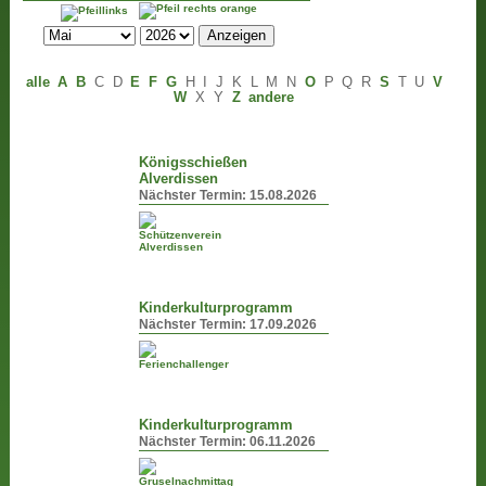
alle
A
B
C
D
E
F
G
H
I
J
K
L
M
N
O
P
Q
R
S
T
U
V
W
X
Y
Z
andere
Königsschießen
Alverdissen
Nächster Termin:
15.08.2026
Kinderkulturprogramm
Nächster Termin:
17.09.2026
Kinderkulturprogramm
Nächster Termin:
06.11.2026