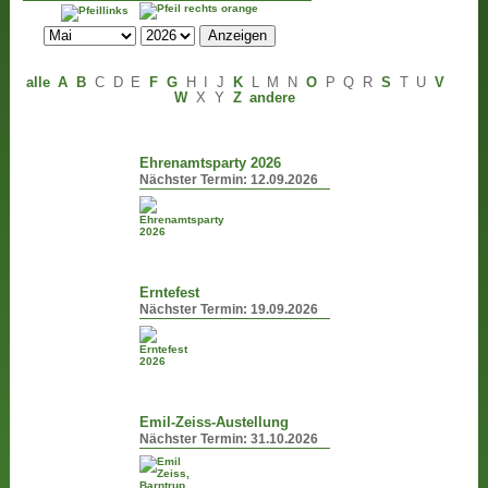
alle
A
B
C
D
E
F
G
H
I
J
K
L
M
N
O
P
Q
R
S
T
U
V
W
X
Y
Z
andere
Ehrenamtsparty 2026
Nächster Termin:
12.09.2026
Erntefest
Nächster Termin:
19.09.2026
Emil-Zeiss-Austellung
Nächster Termin:
31.10.2026