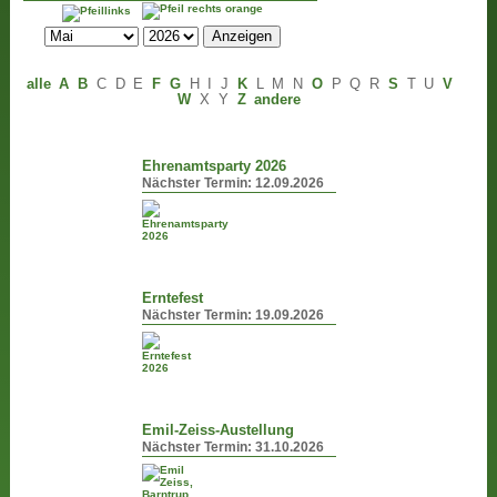
alle
A
B
C
D
E
F
G
H
I
J
K
L
M
N
O
P
Q
R
S
T
U
V
W
X
Y
Z
andere
Ehrenamtsparty 2026
Nächster Termin:
12.09.2026
Erntefest
Nächster Termin:
19.09.2026
Emil-Zeiss-Austellung
Nächster Termin:
31.10.2026