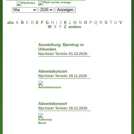
alle
A
B
C
D
E
F
G
H
I
J
K
L
M
N
O
P
Q
R
S
T
U
V
W
X
Y
Z
andere
Ausstellung: Barntrup in
Urkunden
Nächster Termin:
01.10.2026
Adventskonzert
Nächster Termin:
29.11.2026
Adventskonzert
Nächster Termin:
28.12.2026