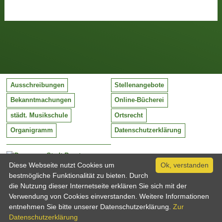
Ausschreibungen
Stellenangebote
Bekanntmachungen
Online-Bücherei
städt. Musikschule
Ortsrecht
Organigramm
Datenschutzerklärung
Stadt Barntrup
Mittelstraße 38
Diese Webseite nutzt Cookies um
Ok, verstanden
32683 Barntrup
bestmögliche Funktionalität zu bieten. Durch
Tel:
05263 / 409-0
die Nutzung dieser Internetseite erklären Sie sich mit der
Fax:
05263 / 409-249
Verwendung von Cookies einverstanden. Weitere Informationen
Email:
info@barntrup.de
entnehmen Sie bitte unserer Datenschutzerklärung.
Zur
Datenschutzerklärung