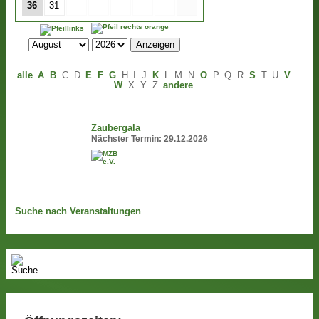
36
31
alle
A
B
C
D
E
F
G
H
I
J
K
L
M
N
O
P
Q
R
S
T
U
V
W
X
Y
Z
andere
Zaubergala
Nächster Termin:
29.12.2026
Suche nach Veranstaltungen