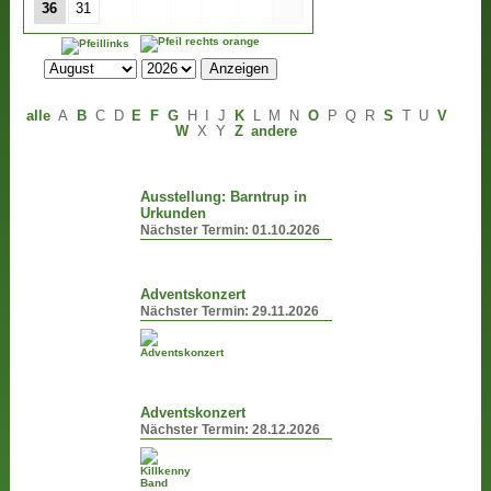
36
31
alle
A
B
C
D
E
F
G
H
I
J
K
L
M
N
O
P
Q
R
S
T
U
V
W
X
Y
Z
andere
Ausstellung: Barntrup in
Urkunden
Nächster Termin:
01.10.2026
Adventskonzert
Nächster Termin:
29.11.2026
Adventskonzert
Nächster Termin:
28.12.2026