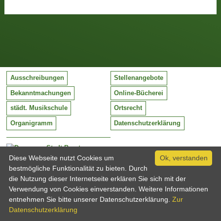
Ausschreibungen
Stellenangebote
Bekanntmachungen
Online-Bücherei
städt. Musikschule
Ortsrecht
Organigramm
Datenschutzerklärung
Stadt Barntrup
Mittelstraße 38
Diese Webseite nutzt Cookies um
Ok, verstanden
32683 Barntrup
bestmögliche Funktionalität zu bieten. Durch
Tel:
05263 / 409-0
die Nutzung dieser Internetseite erklären Sie sich mit der
Fax:
05263 / 409-249
Verwendung von Cookies einverstanden. Weitere Informationen
Email:
info@barntrup.de
entnehmen Sie bitte unserer Datenschutzerklärung.
Zur
Datenschutzerklärung