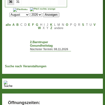
36
31
alle
A
B
C
D
E
F
G
H
I
J
K
L
M
N
O
P
Q
R
S
T
U
V
W
X
Y
Z
andere
2.Barntruper
Gesundheitstag
Nächster Termin:
08.11.2026
Suche nach Veranstaltungen
Öffnungszeiten: