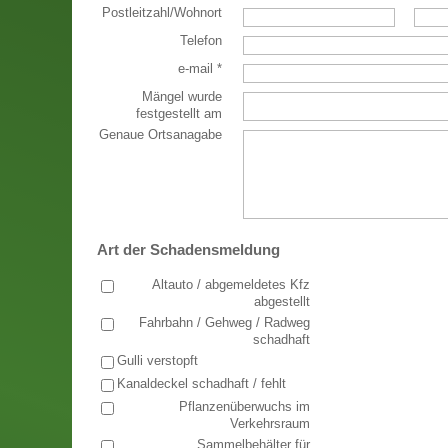
Postleitzahl
/
Wohnort
Telefon
e-mail
*
Mängel wurde
festgestellt am
Genaue Ortsanagabe
Art der Schadensmeldung
Altauto / abgemeldetes Kfz
abgestellt
Fahrbahn / Gehweg / Radweg
schadhaft
Gulli verstopft
Kanaldeckel schadhaft / fehlt
Pflanzenüberwuchs im
Verkehrsraum
Sammelbehälter für