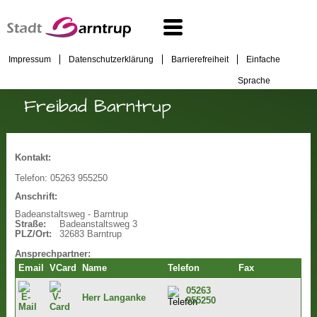
Impressum
Datenschutzerklärung
Barrierefreiheit
Einfache
Sprache
Freibad Barntrup
Kontakt:
Telefon:
05263 955250
Anschrift:
Badeanstaltsweg - Barntrup
Straße:
Badeanstaltsweg 3
PLZ/Ort:
32683 Barntrup
Ansprechpartner:
Email
VCard
Name
Telefon
Fax
05263
Herr Langanke
955250