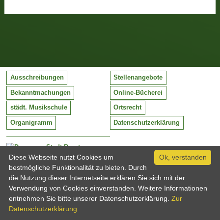
Ausschreibungen
Stellenangebote
Bekanntmachungen
Online-Bücherei
städt. Musikschule
Ortsrecht
Organigramm
Datenschutzerklärung
Stadt Barntrup
Mittelstraße 38
Diese Webseite nutzt Cookies um
Ok, verstanden
32683 Barntrup
bestmögliche Funktionalität zu bieten. Durch
Tel:
05263 / 409-0
die Nutzung dieser Internetseite erklären Sie sich mit der
Fax:
05263 / 409-249
Verwendung von Cookies einverstanden. Weitere Informationen
Email:
info@barntrup.de
entnehmen Sie bitte unserer Datenschutzerklärung.
Zur
Datenschutzerklärung