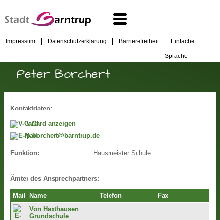
Impressum
Datenschutzerklärung
Barrierefreiheit
Einfache
Sprache
Peter Borchert
Kontaktdaten:
v-Card anzeigen
p.borchert@barntrup.de
Hausmeister Schule
Funktion:
Ämter des Ansprechpartners:
Mail
Name
Telefon
Fax
Von Haxthausen
Grundschule