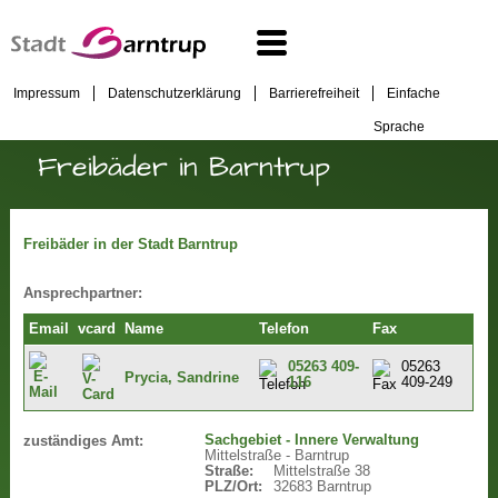
Impressum
Datenschutzerklärung
Barrierefreiheit
Einfache
Sprache
Freibäder in Barntrup
Freibäder in der Stadt Barntrup
Ansprechpartner:
Email
vcard
Name
Telefon
Fax
05263 409-
05263
Prycia, Sandrine
116
409-249
Sachgebiet - Innere Verwaltung
zuständiges Amt:
Mittelstraße - Barntrup
Straße:
Mittelstraße 38
PLZ/Ort:
32683 Barntrup