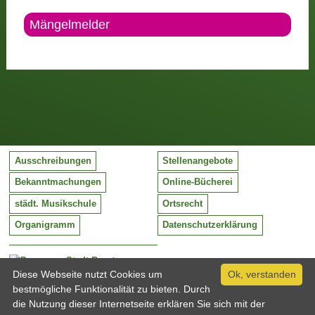
Mängelmelder
Ausschreibungen
Stellenangebote
Bekanntmachungen
Online-Bücherei
städt. Musikschule
Ortsrecht
Organigramm
Datenschutzerklärung
Stadt Barntrup
Mittelstraße 38
Diese Webseite nutzt Cookies um
Ok, verstanden
32683 Barntrup
bestmögliche Funktionalität zu bieten. Durch
Tel:
05263 / 409-0
die Nutzung dieser Internetseite erklären Sie sich mit der
Fax:
05263 / 409-249