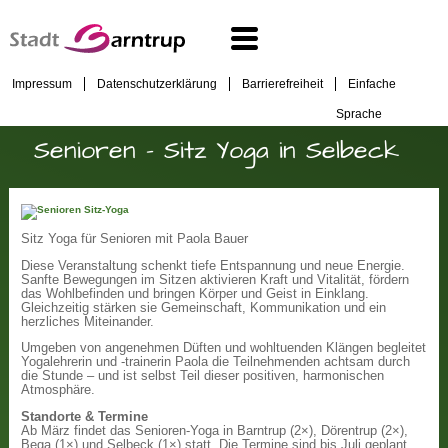
Impressum
Datenschutzerklärung
Barrierefreiheit
Einfache
Sprache
Senioren - Sitz Yoga in Selbeck
Sitz Yoga für Senioren mit Paola Bauer
Diese Veranstaltung schenkt tiefe Entspannung und neue Energie.
Sanfte Bewegungen im Sitzen aktivieren Kraft und Vitalität, fördern
das Wohlbefinden und bringen Körper und Geist in Einklang.
Gleichzeitig stärken sie Gemeinschaft, Kommunikation und ein
herzliches Miteinander.
Umgeben von angenehmen Düften und wohltuenden Klängen begleitet
Yogalehrerin und -trainerin Paola die Teilnehmenden achtsam durch
die Stunde – und ist selbst Teil dieser positiven, harmonischen
Atmosphäre.
Standorte & Termine
Ab März findet das Senioren-Yoga in Barntrup (2×), Dörentrup (2×),
Bega (1×) und Selbeck (1×) statt. Die Termine sind bis Juli geplant