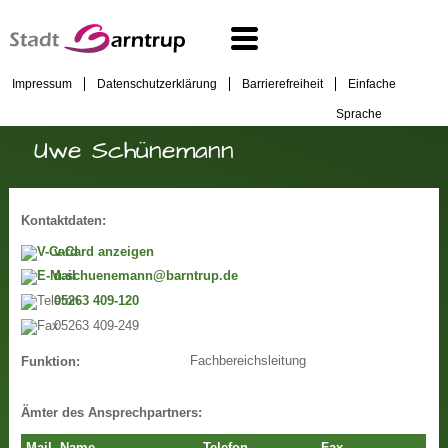
Impressum
Datenschutzerklärung
Barrierefreiheit
Einfache
Sprache
Uwe Schünemann
Kontaktdaten:
v-Card anzeigen
u.schuenemann@barntrup.de
05263 409-120
05263 409-249
Fachbereichsleitung
Funktion:
Ämter des Ansprechpartners: