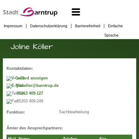
Impressum
Datenschutzerklärung
Barrierefreiheit
Einfache
Sprache
Joline Köller
Kontaktdaten:
v-Card anzeigen
j.koeller@barntrup.de
05263 409-127
05263 409-249
Sachbearbeitung
Funktion:
Ämter des Ansprechpartners: