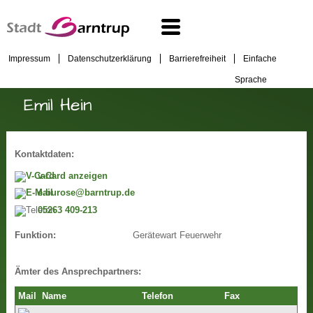
Impressum
Datenschutzerklärung
Barrierefreiheit
Einfache
Sprache
Emil Hein
Kontaktdaten:
v-Card anzeigen
e.burose@barntrup.de
05263 409-213
Gerätewart Feuerwehr
Funktion:
Ämter des Ansprechpartners:
Mail
Name
Telefon
Fax