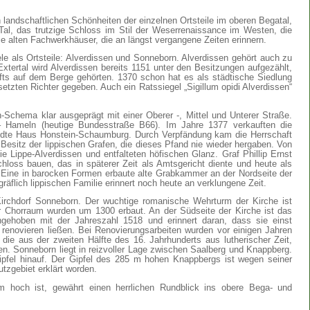
landschaftlichen Schönheiten der einzelnen Ortsteile im oberen Begatal,
al, das trutzige Schloss im Stil der Weserrenaissance im Westen, die
e alten Fachwerkhäuser, die an längst vergangene Zeiten erinnern.
e als Ortsteile: Alverdissen und Sonneborn. Alverdissen gehört auch zu
tertal wird Alverdissen bereits 1151 unter den Besitzungen aufgezählt,
ifts auf dem Berge gehörten. 1370 schon hat es als städtische Siedlung
tzten Richter gegeben. Auch ein Ratssiegel „Sigillum opidi Alverdissen“
n-Schema klar ausgeprägt mit einer Oberer -, Mittel und Unterer Straße.
 – Hameln (heutige Bundesstraße B66). Im Jahre 1377 verkauften die
andte Haus Honstein-Schaumburg. Durch Verpfändung kam die Herrschaft
Besitz der lippischen Grafen, die dieses Pfand nie wieder hergaben. Von
e Lippe-Alverdissen und entfalteten höfischen Glanz. Graf Phillip Ernst
hloss bauen, das in späterer Zeit als Amtsgericht diente und heute als
 Eine in barocken Formen erbaute alte Grabkammer an der Nordseite der
räflich lippischen Familie erinnert noch heute an verklungene Zeit.
irchdorf Sonneborn. Der wuchtige romanische Wehrturm der Kirche ist
r Chorraum wurden um 1300 erbaut. An der Südseite der Kirche ist das
gehoben mit der Jahreszahl 1518 und erinnert daran, dass sie einst
renovieren ließen. Bei Renovierungsarbeiten wurden vor einigen Jahren
e aus der zweiten Hälfte des 16. Jahrhunderts aus lutherischer Zeit,
en. Sonneborn liegt in reizvoller Lage zwischen Saalberg und Knappberg.
pfel hinauf. Der Gipfel des 285 m hohen Knappbergs ist wegen seiner
utzgebiet erklärt worden.
hoch ist, gewährt einen herrlichen Rundblick ins obere Bega- und
.