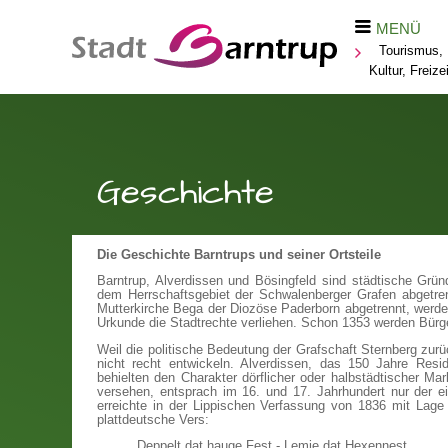
MENÜ
Tourismus,
Kultur, Freize
Geschichte
Die Geschichte Barntrups und seiner Ortsteile
Barntrup, Alverdissen und Bösingfeld sind städtische Grü
dem Herrschaftsgebiet der Schwalenberger Grafen abgetre
Mutterkirche Bega der Diozöse Paderborn abgetrennt, werd
Urkunde die Stadtrechte verliehen. Schon 1353 werden Bürg
Weil die politische Bedeutung der Grafschaft Sternberg zurü
nicht recht entwickeln. Alverdissen, das 150 Jahre Resid
behielten den Charakter dörflicher oder halbstädtischer Mar
versehen, entsprach im 16. und 17. Jahrhundert nur der e
erreichte in der Lippischen Verfassung von 1836 mit Lage 
plattdeutsche Vers:
Deppelt dat hauge Fest - Lemje dat Hexennest