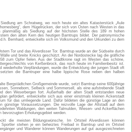
he Siedlung am Schratweg, wo noch heute ein altes Katasterstück „Aule
Thornesberg“, dem Hügelrücken, der sich von Osten nach Westen in das
das planmäßig als Siedlung auf der höchsten Stelle des 189 m hohen
stem den alten Kern des heutigen Barntrups bildet. Der patronymische
 d.h. Bernhard, entwickelte sich im Volksmund und den Urkunden zu dem
 Ostern Tor und das Alverdisser Tor. Barntrup wurde an der Südseite durch
älle und breite Knicks geschützt. An der Nordostecke lag die gräfliche
658 zum Opfer fielen. Aus der Stadtkrone ragt im Westen das schöne,
tergeschlechts von Kerßenbrock, das noch heute im Familienbesitz ist.
 wiederholte Verpfändungen, wurde die Entwicklung der jungen Stadt oft
setzten die Barntruper eine halbe lippische Rose neben den halben
lte Bergstädtchen Großgemeinde wurde, setzt Barntrup seine 600jährige
issen, Sonneborn, Selbeck und Sommersell, als eine aufstrebende Stadt
d den Weserbergen fort. Außerhalb der alten Stadt entstanden neue
lan gefördert, entwickelte sich aus einer einstmals kleinen Ackerstadt
trum für das umliegende Land. Dafür bildeten die günstige Lage an den
 günstige Voraussetzungen. Die reizvolle Lage der Altstadt auf dem
edehnten Waldungen, den weiten Talmulden, Wiesen- und Ackerflächen
m bevorzugten Erholungsgebiet werden.
kt die meisten Bildungswünsche. Im Ortsteil Alverdissen können
 Sportler stehen je ein beheiztes Freibad in Barntrup und im Ortsteil
aziergänger und Wanderer können Wanderungen auf gut ausgezeichneten