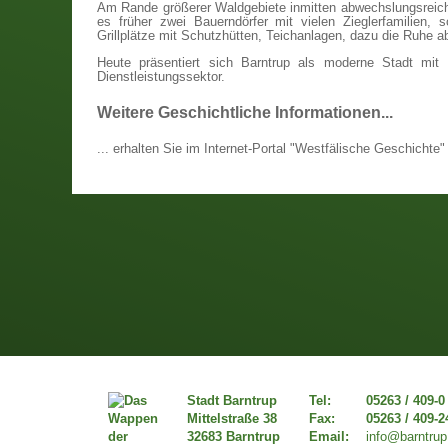
Am Rande größerer Waldgebiete inmitten abwechslungsreich
es früher zwei Bauerndörfer mit vielen Zieglerfamilien,
Grillplätze mit Schutzhütten, Teichanlagen, dazu die Ruhe 
Heute präsentiert sich Barntrup als moderne Stadt mit
Dienstleistungssektor.
Weitere Geschichtliche Informationen...
... erhalten Sie im Internet-Portal "Westfälische Geschichte
Stadt Barntrup
Tel:
05263 / 409-0
Mittelstraße 38
Fax:
05263 / 409-2
32683 Barntrup
Email:
info@barntrup