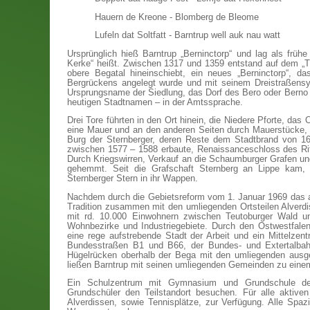
Hauern de Kreone - Blomberg de Bleome
Lufeln dat Soltfatt - Barntrup well auk nau watt
Ursprünglich hieß Barntrup „Berninctorp“ und lag als frü
Kerke“ heißt. Zwischen 1317 und 1359 entstand auf dem „
obere Begatal hineinschiebt, ein neues „Berninctorp“, 
Bergrückens angelegt wurde und mit seinem Dreistraßensy
Ursprungsname der Siedlung, das Dorf des Bero oder Berno
heutigen Stadtnamen – in der Amtssprache.
Drei Tore führten in den Ort hinein, die Niedere Pforte, das
eine Mauer und an den anderen Seiten durch Mauerstücke, W
Burg der Sternberger, deren Reste dem Stadtbrand von 1
zwischen 1577 – 1588 erbaute, Renaissanceschloss des Rit
Durch Kriegswirren, Verkauf an die Schaumburger Grafen und
gehemmt. Seit die Grafschaft Sternberg an Lippe kam, 
Sternberger Stern in ihr Wappen.
Nachdem durch die Gebietsreform vom 1. Januar 1969 das a
Tradition zusammen mit den umliegenden Ortsteilen Alverd
mit rd. 10.000 Einwohnern zwischen Teutoburger Wald un
Wohnbezirke und Industriegebiete. Durch den Ostwestfalenp
eine rege aufstrebende Stadt der Arbeit und ein Mittelzen
Bundesstraßen B1 und B66, der Bundes- und Extertalbahn
Hügelrücken oberhalb der Bega mit den umliegenden ausg
ließen Barntrup mit seinen umliegenden Gemeinden zu eine
Ein Schulzentrum mit Gymnasium und Grundschule dec
Grundschüler den Teilstandort besuchen. Für alle aktiven
Alverdissen, sowie Tennisplätze, zur Verfügung. Alle Sp