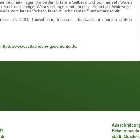
er Feldmark liegen die beiden Ortsteile Selbeck und Sommersell. Waren
 so sind dort ruhige Wohnsiedlungen entstanden. Schattige Waldwege,
abseits vom lauten Verkehr, laden zu erholsamen Spaziergängen ein.
 mehr als 8.000 Einwohnern, Industrie, Handwerk und einem großen
"
http://www.westfaelische-geschichte.de/
Ausschreibun
49
Bekanntmach
.de
städt. Musiks