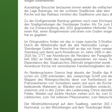
Wegen unternehmen.
Auswärtige Besucher bestaunen immer wieder die vielfachen 
die Lage Barntrups mit der schönen Stadtkrone über dem T
Kirche und das Rathaus inmitten des Stadtkerns und dazu di
Zu der Großgemeinde Barntrup gehören noch zwei Kirchspiel
den Stadtgründungen der Sternberger Grafen. Als Tor zum Ex
die zur Erstausstattung des 1011 gegründeten Herforder St
einen Rat, einen Bürgermeister und einen vom Grafen eingese
hat es gegeben.
Im Ortsgrundriss finden wir das in Lippe typische 3-Straße
Durch die Mittelstraße läuft die alte Heerstraße Lemgo
Sternberger Grafen ihre Herrschaft an das mit ihnen verw
Sternberg und damit auch Alverdissen im Jahre 1405 in den 
1616 bis 1777 war Alverdissen die Residenz der Paragiallini
ließ 1662 an Stelle des baufällig gewordenen, ein neues Sc
Dependance des Staatsarchivs Detmold eingerichtet wurde.
Alverdisser Kirche mit verstorbenen Familienmitgliedern der g
An Niedersachsens Grenze liegt abseits der Straße das K
schon um 1200 entstanden; das zweijochige Schiff und de
Wappen des Rittergeschlechts derer von Kerßenbrock ein
Patronatsherren von Sonneborn waren und auch die Kirche 
bedeutende Malereien an Wänden und Gewölben entdeckt, di
stammen und in drei Zyklen den Leidensweg Christi darstell
Felder, Weiden und dunkle Hecken ziehen sich bis zum Gi
zahlreichen, zum Teil seltenen Pflanzenarten, zum Natursch
Der Windmühlenstumpf auf dem Saalberg, welcher 343 m 
Hummetal, zu den Weserbergen und dem Teutoburger Wald