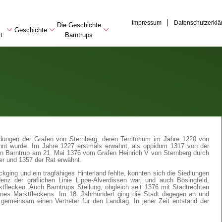
Impressum
Datenschutzerklä
Die Geschichte
Geschichte
it
Barntrups
ndungen der Grafen von Sternberg, deren Territorium im Jahre 1220 von
nnt wurde. Im Jahre 1227 erstmals erwähnt, als oppidum 1317 von der
en Barntrup am 21. Mai 1376 vom Grafen Heinrich V von Sternberg durch
er und 1357 der Rat erwähnt.
ckging und ein tragfähiges Hinterland fehlte, konnten sich die Siedlungen
enz der gräflichen Linie Lippe-Alverdissen war, und auch Bösingfeld,
ktflecken. Auch Barntrups Stellung, obgleich seit 1376 mit Stadtrechten
ines Marktfleckens. Im 18. Jahrhundert ging die Stadt dagegen an und
gemeinsam einen Vertreter für den Landtag. In jener Zeit entstand der