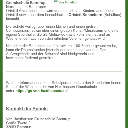
Grundschule Barntrup-
Nord
liegt im Barntruper
Ortsteil Alverdissen und wird vornehmlich von Kindern aus diesem
Ortsteil sowie aus dem benachbarten
Ortsteil Sonneborn
(Schulbus)
besucht.
Die Schule verfügt über einen kleinen und einen großen
Computerraum sowie über einen großen Kunst-/Musikraum und eine
eigene Sporthalle, die als Mehrzweckhalle konzipiert ist und an
Wochenenden auch von den örtlichen Vereinen genutzt wird.
Nachdem die Schülerzahl auf aktuell ca. 100 Schüler gesunken ist,
kann die Raumsituation jetzt als gut bezeichnet werden. Das
Außengelände und der Schulhof sind kindgerecht und
bewegungsfördernd gestaltet.
Weitere Informationen zum Schulportait und zu den Standorten finden
Sie auf der Webseite der von Haxthausen Grundschule
unter
https://gs-von-haxthausen.de/
Kontakt der Schule
Von Haxthausen Grundschule Barntrup
Große Twete 2
32683 Barntrup