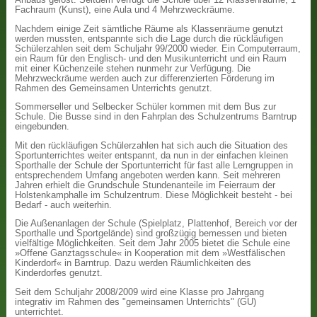
Anbaus gelöst. Seitdem verfügt die Schule über 12 Klassenräume, 1
Fachraum (Kunst), eine Aula und 4 Mehrzweckräume.
Nachdem einige Zeit sämtliche Räume als Klassenräume genutzt
werden mussten, entspannte sich die Lage durch die rückläufigen
Schülerzahlen seit dem Schuljahr 99/2000 wieder. Ein Computerraum,
ein Raum für den Englisch- und den Musikunterricht und ein Raum
mit einer Küchenzeile stehen nunmehr zur Verfügung. Die
Mehrzweckräume werden auch zur differenzierten Förderung im
Rahmen des Gemeinsamen Unterrichts genutzt.
Sommerseller und Selbecker Schüler kommen mit dem Bus zur
Schule. Die Busse sind in den Fahrplan des Schulzentrums Barntrup
eingebunden.
Mit den rückläufigen Schülerzahlen hat sich auch die Situation des
Sportunterrichtes weiter entspannt, da nun in der einfachen kleinen
Sporthalle der Schule der Sportunterricht für fast alle Lerngruppen in
entsprechendem Umfang angeboten werden kann. Seit mehreren
Jahren erhielt die Grundschule Stundenanteile im Feierraum der
Holstenkamphalle im Schulzentrum. Diese Möglichkeit besteht - bei
Bedarf - auch weiterhin.
Die Außenanlagen der Schule (Spielplatz, Plattenhof, Bereich vor der
Sporthalle und Sportgelände) sind großzügig bemessen und bieten
vielfältige Möglichkeiten. Seit dem Jahr 2005 bietet die Schule eine
»Offene Ganztagsschule« in Kooperation mit dem »Westfälischen
Kinderdorf« in Barntrup. Dazu werden Räumlichkeiten des
Kinderdorfes genutzt.
Seit dem Schuljahr 2008/2009 wird eine Klasse pro Jahrgang
integrativ im Rahmen des "gemeinsamen Unterrichts" (GU)
unterrichtet.