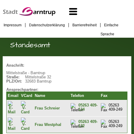
Impressum
Datenschutzerklärung
Barrierefreiheit
Einfache
Sprache
Standesamt
Anschrift:
Mittelstraße - Barntrup
Straße:
Mittelstraße 32
PLZ/Ort:
32683 Barntrup
Ansprechpartner:
Email
VCard
Name
Telefon
Fax
05263 409-
05263
Frau Schreier
134
409-249
05263 409-
05263
Frau Westphal
132
409-249